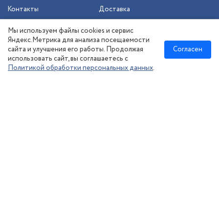
Контакты
Доставка
Шиномонтаж
Мы используем файлы cookies и сервис
Сезонное хранение
Яндекс.Метрика для анализа посещаемости
сайта и улучшения его работы. Продолжая
Согласен
использовать сайт, вы соглашаетесь с
Политикой обработки персональных данных
.
Новосибирск
:
8 (383) 383-08-73
nsk@kolesonsk.ru
© 2026 все права защищены.
Политика конфиденциальности
Согласие на обработку ПД
·