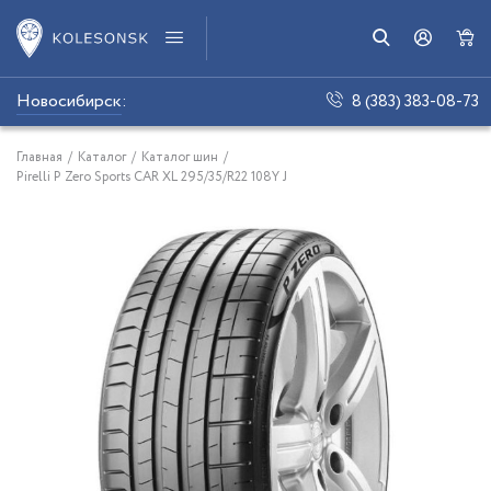
Новосибирск
:
8 (383) 383-08-73
Главная
/
Каталог
/
Каталог шин
/
Pirelli P Zero Sports CAR XL 295/35/R22 108Y J