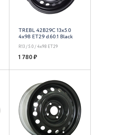
TREBL 42B29C 13x5.0
4x98 ET29 d.60.1 Black
R13 / 5.0 / 4x98 ET29
1 780 ₽