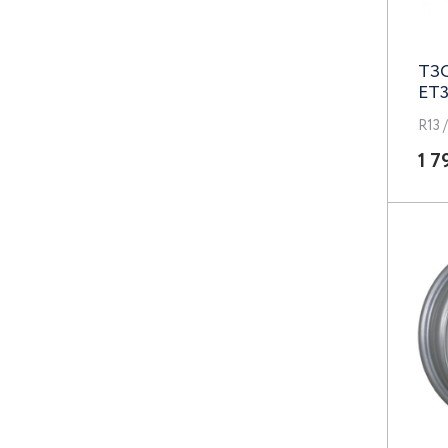
Concept
Lizardo
ТЗС
ET3
LS
R13 
Magnetto
1 7
MAK
Megami
N2O
Neo
Next
Nitro
NZ