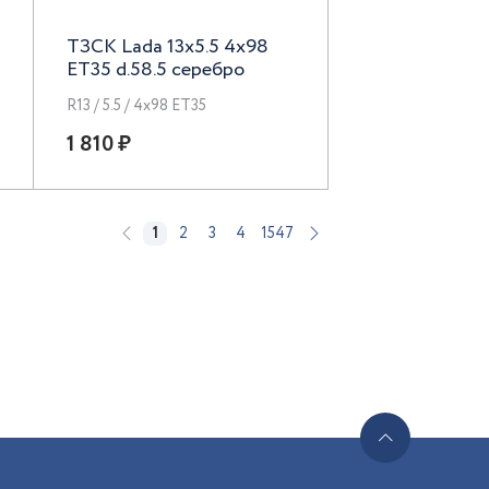
ТЗСК Lada 13x5.5 4x98
ET35 d.58.5 серебро
R13 / 5.5 / 4x98 ET35
1 810 ₽
1
2
3
4
1547