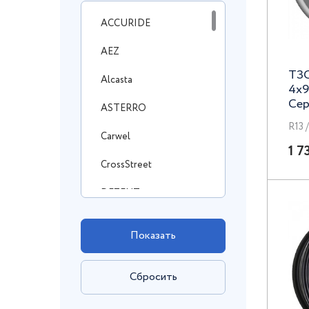
ACCURIDE
AEZ
ТЗС
Alcasta
4x9
Сер
ASTERRO
R13 
Carwel
1 7
CrossStreet
DEZENT
DOTZ
Enzo
FF
FR Replica