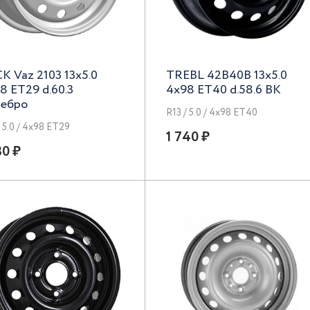
К Vaz 2103 13x5.0
TREBL 42B40B 13x5.0
8 ET29 d.60.3
4x98 ET40 d.58.6 BK
ебро
R13 / 5.0 / 4x98 ET40
/ 5.0 / 4x98 ET29
1 740 ₽
30 ₽