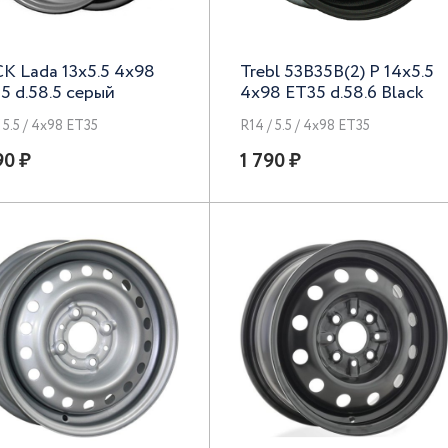
К Lada 13x5.5 4x98
Trebl 53B35B(2) P 14x5.5
5 d.58.5 серый
4x98 ET35 d.58.6 Black
/ 5.5 / 4x98 ET35
R14 / 5.5 / 4x98 ET35
90 ₽
1 790 ₽