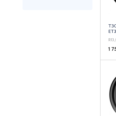
Grizzly
iFree
ТЗС
iFree UNO
ET3
R13 
K&K
1 7
k7
Keskin Tuning
Khomen Wheels
KN
LEGE ARTIS
LegeArtis
Legeartis