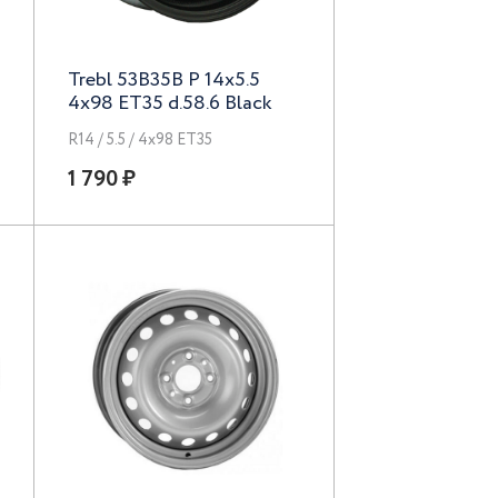
Trebl 53B35B P 14x5.5
4x98 ET35 d.58.6 Black
R14 / 5.5 / 4x98 ET35
1 790 ₽