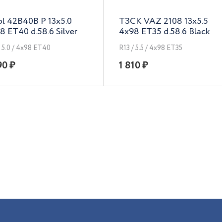
bl 42B40B P 13x5.0
ТЗСК VAZ 2108 13x5.5
8 ET40 d.58.6 Silver
4x98 ET35 d.58.6 Black
/ 5.0 / 4x98 ET40
R13 / 5.5 / 4x98 ET35
90 ₽
1 810 ₽