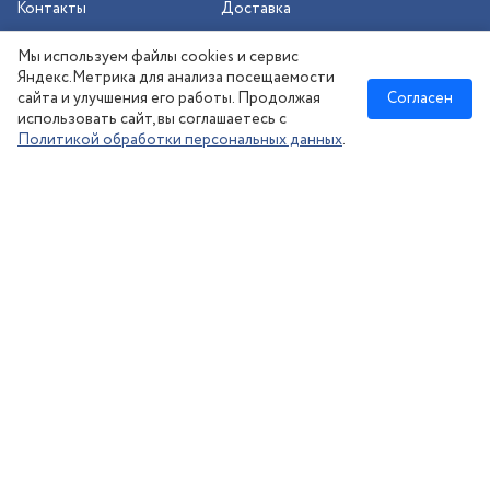
Контакты
Доставка
Шиномонтаж
Мы используем файлы cookies и сервис
Сезонное хранение
Яндекс.Метрика для анализа посещаемости
сайта и улучшения его работы. Продолжая
Согласен
использовать сайт, вы соглашаетесь с
Политикой обработки персональных данных
.
Новосибирск
:
8 (383) 383-08-73
nsk@kolesonsk.ru
© 2026 все права защищены.
Политика конфиденциальности
Согласие на обработку ПД
·