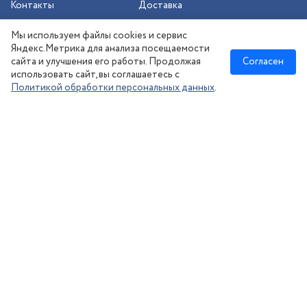
Контакты
Доставка
Шиномонтаж
Мы используем файлы cookies и сервис
Сезонное хранение
Яндекс.Метрика для анализа посещаемости
сайта и улучшения его работы. Продолжая
Согласен
использовать сайт, вы соглашаетесь с
Политикой обработки персональных данных
.
Новосибирск
:
8 (383) 383-08-73
nsk@kolesonsk.ru
© 2026 все права защищены.
Политика конфиденциальности
Согласие на обработку ПД
·