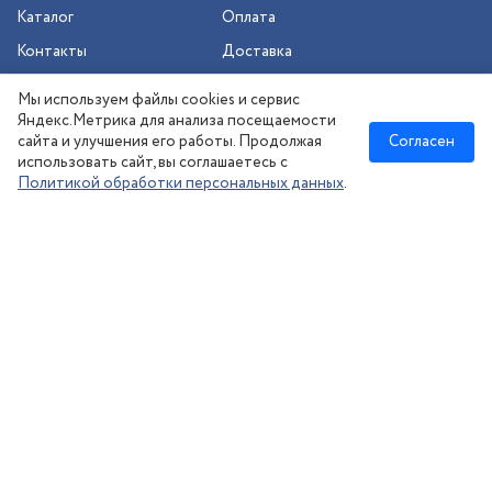
Каталог
Оплата
Контакты
Доставка
Шиномонтаж
Мы используем файлы cookies и сервис
Сезонное хранение
Яндекс.Метрика для анализа посещаемости
сайта и улучшения его работы. Продолжая
Согласен
использовать сайт, вы соглашаетесь с
Политикой обработки персональных данных
.
Новосибирск
:
8 (383) 383-08-73
nsk@kolesonsk.ru
© 2026 все права защищены.