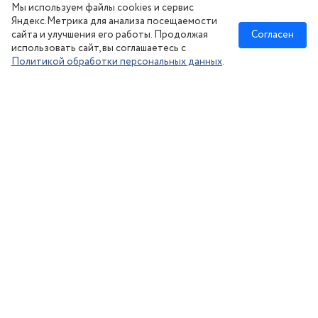
Мы используем файлы cookies и сервис
Сезонное хранение
Яндекс.Метрика для анализа посещаемости
сайта и улучшения его работы. Продолжая
Согласен
использовать сайт, вы соглашаетесь с
Политикой обработки персональных данных
.
Новосибирск
:
8 (383) 383-08-73
nsk@kolesonsk.ru
© 2026 все права защищены.
Политика конфиденциальности
Согласие на обработку ПД
·
Информация на сайте — не является публичной офертой, согласно ст. №437
Гражданского кодекса РФ. Цены действительны при заказе с сайта. Товар резервируется