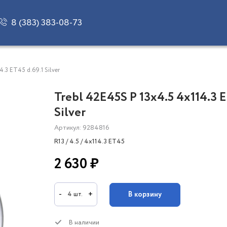
8 (383) 383-08-73
4.3 ET45 d.69.1 Silver
Trebl 42E45S P 13x4.5 4x114.3 E
Silver
Артикул: 9284816
R13 / 4.5 / 4x114.3 ET45
2 630 ₽
-
+
В корзину
4 шт.
В наличии