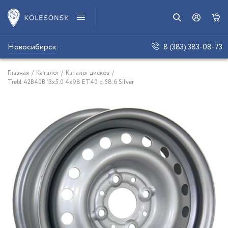
Новосибирск
:
8 (383) 383-08-73
Главная
/
Каталог
/
Каталог дисков
/
Trebl 42B40B 13x5.0 4x98 ET40 d.58.6 Silver