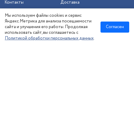
Контакты
Доставка
Шиномонтаж
Мы используем файлы cookies и сервис
Сезонное хранение
Яндекс.Метрика для анализа посещаемости
сайта и улучшения его работы. Продолжая
Согласен
использовать сайт, вы соглашаетесь с
Политикой обработки персональных данных
.
Новосибирск
:
8 (383) 383-08-73
nsk@kolesonsk.ru
© 2026 все права защищены.
Политика конфиденциальности
Согласие на обработку ПД
·