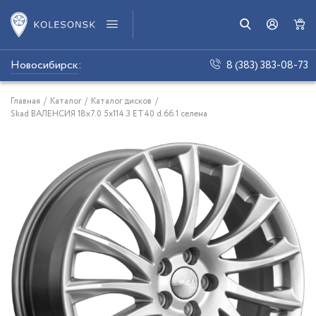
Новосибирск
:
8 (383) 383-08-73
Главная
/
Каталог
/
Каталог дисков
/
Skad ВАЛЕНСИЯ 18x7.0 5x114.3 ET40 d.66.1 селена