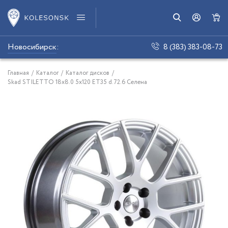
Новосибирск
:
8 (383) 383-08-73
Главная
/
Каталог
/
Каталог дисков
/
Skad STILETTO 18x8.0 5x120 ET35 d.72.6 Селена