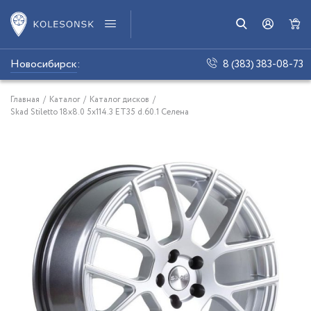
Новосибирск
:
8 (383) 383-08-73
Главная
/
Каталог
/
Каталог дисков
/
Skad Stiletto 18x8.0 5x114.3 ET35 d.60.1 Селена