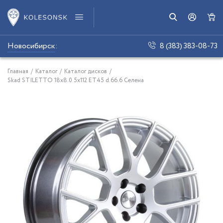
Новосибирск
:
8 (383) 383-08-73
Главная
/
Каталог
/
Каталог дисков
/
Skad STILETTO 18x8.0 5x112 ET45 d.66.6 Селена