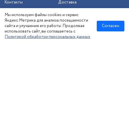
Контакты
Доставка
Шиномонтаж
Мы используем файлы cookies и сервис
Сезонное хранение
Яндекс.Метрика для анализа посещаемости
сайта и улучшения его работы. Продолжая
Согласен
использовать сайт, вы соглашаетесь с
Политикой обработки персональных данных
.
Новосибирск
:
8 (383) 383-08-73
nsk@kolesonsk.ru
© 2026 все права защищены.
Политика конфиденциальности
Согласие на обработку ПД
·