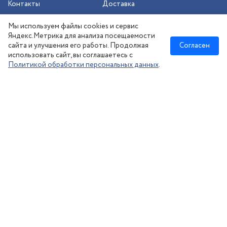
Контакты
Доставка
Шиномонтаж
Мы используем файлы cookies и сервис
Сезонное хранение
Яндекс.Метрика для анализа посещаемости
сайта и улучшения его работы. Продолжая
Согласен
использовать сайт, вы соглашаетесь с
Политикой обработки персональных данных
.
Новосибирск
:
8 (383) 383-08-73
nsk@kolesonsk.ru
© 2026 все права защищены.
Политика конфиденциальности
Согласие на обработку ПД
·