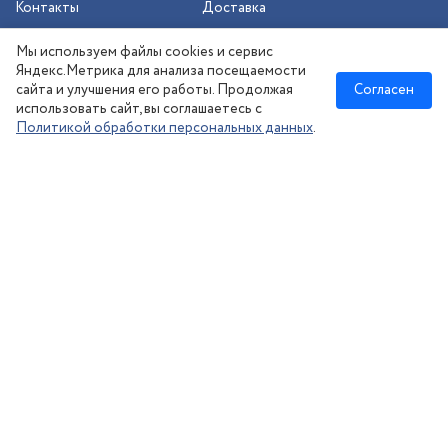
Контакты
Доставка
Шиномонтаж
Мы используем файлы cookies и сервис
Сезонное хранение
Яндекс.Метрика для анализа посещаемости
сайта и улучшения его работы. Продолжая
Согласен
использовать сайт, вы соглашаетесь с
Политикой обработки персональных данных
.
Новосибирск
:
8 (383) 383-08-73
nsk@kolesonsk.ru
© 2026 все права защищены.
Политика конфиденциальности
Согласие на обработку ПД
·