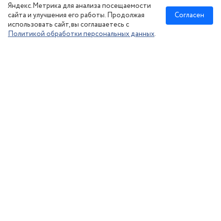
Сезонное хранение
Яндекс.Метрика для анализа посещаемости
сайта и улучшения его работы. Продолжая
Согласен
использовать сайт, вы соглашаетесь с
Политикой обработки персональных данных
.
Новосибирск
:
8 (383) 383-08-73
nsk@kolesonsk.ru
© 2026 все права защищены.
Политика конфиденциальности
Согласие на обработку ПД
·
Информация на сайте — не является публичной офертой, согласно ст. №437
Гражданского кодекса РФ. Цены действительны при заказе с сайта. Товар резервируется
на сутки после поступления на склад. Цена актуальна в течении суток