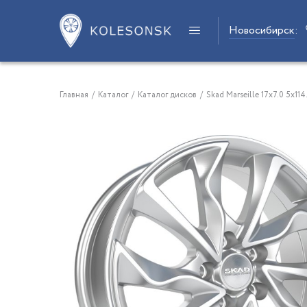
Новосибирск
:
Главная
/
Каталог
/
Каталог дисков
/
Skad Marseille 17x7.0 5x11