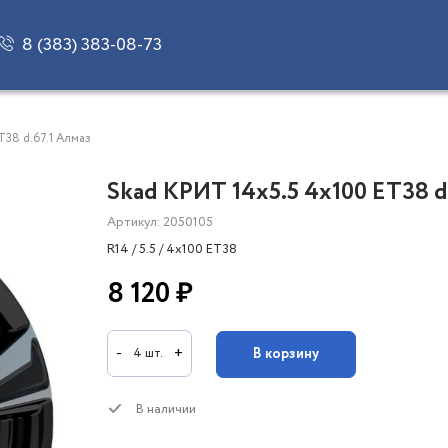
8 (383) 383-08-73
T38 d.67.1 Алмаз
Skad КРИТ 14x5.5 4x100 ET38 d
Артикул: 2050105
R14 / 5.5 / 4x100 ET38
8 120 ₽
-
+
В корзину
4 шт.
В наличии