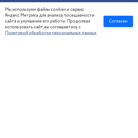
Шиномонтаж
Мы используем файлы cookies и сервис
Сезонное хранение
Яндекс.Метрика для анализа посещаемости
сайта и улучшения его работы. Продолжая
Согласен
использовать сайт, вы соглашаетесь с
Политикой обработки персональных данных
.
Новосибирск
:
8 (383) 383-08-73
nsk@kolesonsk.ru
© 2026 все права защищены.
Политика конфиденциальности
Согласие на обработку ПД
·
Информация на сайте — не является публичной офертой, согласно ст. №437