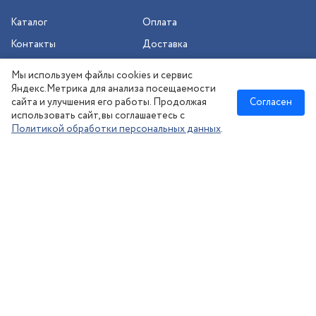
Каталог
Оплата
Контакты
Доставка
Шиномонтаж
Мы используем файлы cookies и сервис
Сезонное хранение
Яндекс.Метрика для анализа посещаемости
сайта и улучшения его работы. Продолжая
Согласен
использовать сайт, вы соглашаетесь с
Политикой обработки персональных данных
.
Новосибирск
:
8 (383) 383-08-73
nsk@kolesonsk.ru
© 2026 все права защищены.