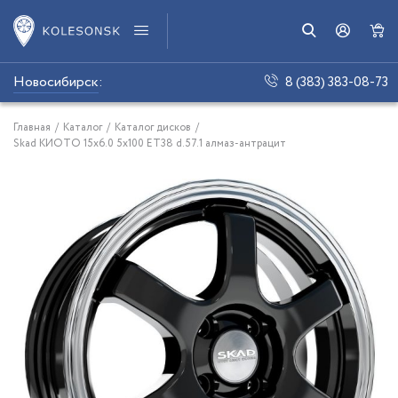
Новосибирск
:
8 (383) 383-08-73
Главная
/
Каталог
/
Каталог дисков
/
Skad КИОТО 15x6.0 5x100 ET38 d.57.1 алмаз-антрацит