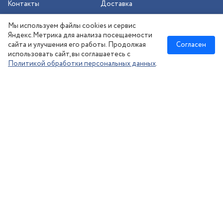
Контакты
Доставка
Шиномонтаж
Мы используем файлы cookies и сервис
Сезонное хранение
Яндекс.Метрика для анализа посещаемости
сайта и улучшения его работы. Продолжая
Согласен
использовать сайт, вы соглашаетесь с
Политикой обработки персональных данных
.
Новосибирск
:
8 (383) 383-08-73
nsk@kolesonsk.ru
© 2026 все права защищены.
Политика конфиденциальности
Согласие на обработку ПД
·