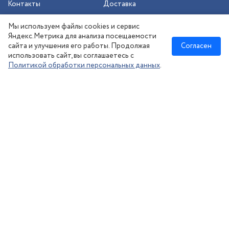
Контакты
Доставка
Шиномонтаж
Мы используем файлы cookies и сервис
Сезонное хранение
Яндекс.Метрика для анализа посещаемости
сайта и улучшения его работы. Продолжая
Согласен
использовать сайт, вы соглашаетесь с
Политикой обработки персональных данных
.
Новосибирск
:
8 (383) 383-08-73
nsk@kolesonsk.ru
© 2026 все права защищены.
Политика конфиденциальности
Согласие на обработку ПД
·