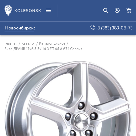
Новосибирск
:
8 (383) 383-08-73
Главная
/
Каталог
/
Каталог дисков
/
Skad ДРАЙВ 17x6.5 5x114.3 ET45 d.67.1 Селена