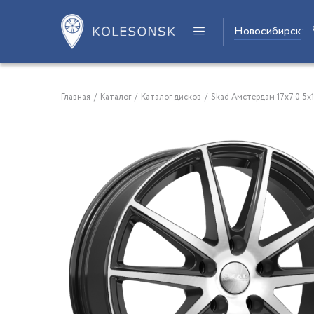
Новосибирск
:
Главная
/
Каталог
/
Каталог дисков
/
Skad Амстердам 17x7.0 5x1