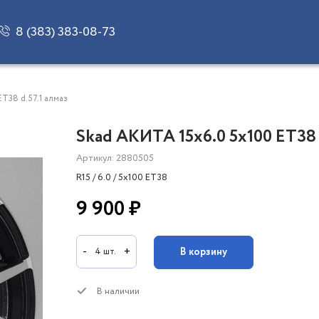
8 (383) 383-08-73
ET38 d.57.1 алмаз
Skad АКИТА 15x6.0 5x100 ET38 
Артикул: 2880505
R15 / 6.0 / 5x100 ET38
9 900 ₽
-
+
В корзину
4 шт.
В наличии