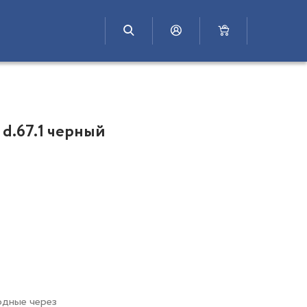
 d.67.1 черный
одные через