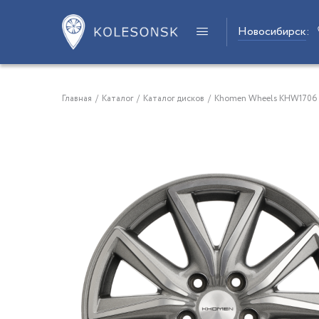
Новосибирск
:
Главная
/
Каталог
/
Каталог дисков
/
Khomen Wheels KHW1706 17