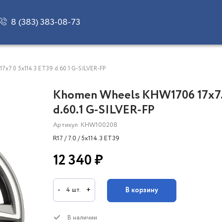
8 (383) 383-08-73
x7.0 5x114.3 ET39 d.60.1 G-SILVER-FP
Khomen Wheels KHW1706 17x7.
d.60.1 G-SILVER-FP
Артикул: KHW100208
R17 / 7.0 / 5x114.3 ET39
12 340 ₽
-
+
В корзину
4 шт.
В наличии