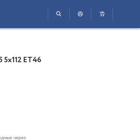
 5x112 ET46
одные через