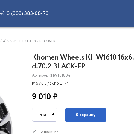
8 (383) 383-08-73
x6.5 5x115 ET41 d.70.2 BLACK-FP
Khomen Wheels KHW1610 16x6.5
d.70.2 BLACK-FP
Артикул: KHW101804
R16 / 6.5 / 5x115 ET41
9 010 ₽
-
+
В корзину
4 шт.
В наличии