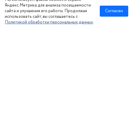
Сезонное хранение
Яндекс.Метрика для анализа посещаемости
сайта и улучшения его работы. Продолжая
Согласен
использовать сайт, вы соглашаетесь с
Политикой обработки персональных данных
.
Новосибирск
:
8 (383) 383-08-73
nsk@kolesonsk.ru
© 2026 все права защищены.
Политика конфиденциальности
Согласие на обработку ПД
·
Информация на сайте — не является публичной офертой, согласно ст. №437
Гражданского кодекса РФ. Цены действительны при заказе с сайта. Товар резервируется
на сутки после поступления на склад. Цена актуальна в течении суток