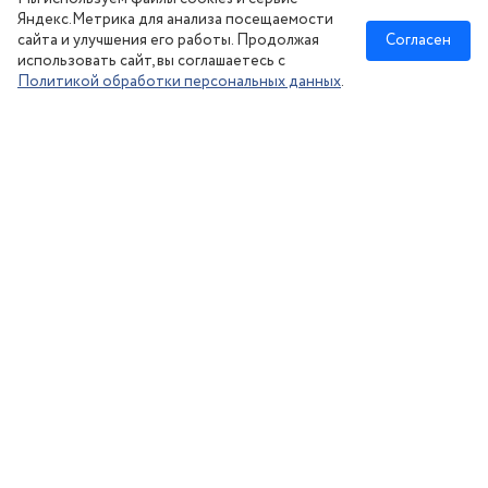
Сезонное хранение
Яндекс.Метрика для анализа посещаемости
сайта и улучшения его работы. Продолжая
Согласен
использовать сайт, вы соглашаетесь с
Политикой обработки персональных данных
.
Новосибирск
:
8 (383) 383-08-73
nsk@kolesonsk.ru
© 2026 все права защищены.
Политика конфиденциальности
Согласие на обработку ПД
·
Информация на сайте — не является публичной офертой, согласно ст. №437
Гражданского кодекса РФ. Цены действительны при заказе с сайта. Товар резервируется
на сутки после поступления на склад. Цена актуальна в течении суток