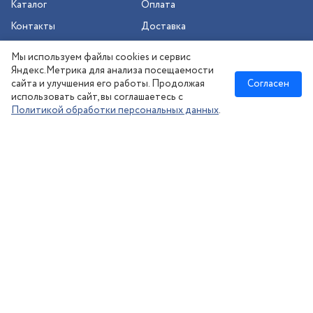
Каталог
Оплата
Контакты
Доставка
Шиномонтаж
Мы используем файлы cookies и сервис
Сезонное хранение
Яндекс.Метрика для анализа посещаемости
сайта и улучшения его работы. Продолжая
Согласен
использовать сайт, вы соглашаетесь с
Политикой обработки персональных данных
.
Новосибирск
:
8 (383) 383-08-73
nsk@kolesonsk.ru
© 2026 все права защищены.