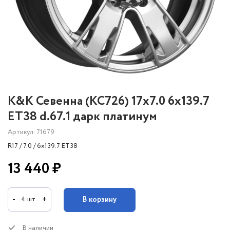
K&K Севенна (КС726) 17x7.0 6x139.7
ET38 d.67.1 дарк платинум
Артикул: 71679
R17 / 7.0 / 6x139.7 ET38
13 440 ₽
-
+
В корзину
4 шт.
В наличии