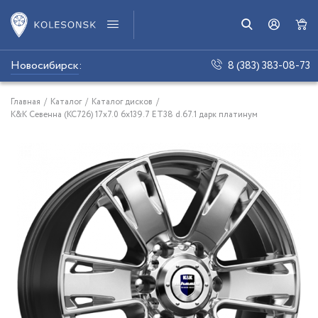
Новосибирск
:
8 (383) 383-08-73
Главная
/
Каталог
/
Каталог дисков
/
K&K Севенна (КС726) 17x7.0 6x139.7 ET38 d.67.1 дарк платинум