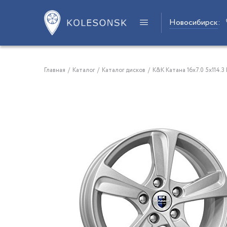
Новосибирск
:
Главная
/
Каталог
/
Каталог дисков
/
K&K Катана 16x7.0 5x114.3