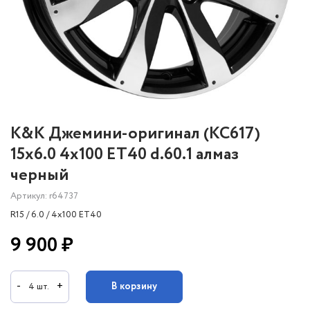
K&K Джемини-оригинал (КС617)
15x6.0 4x100 ET40 d.60.1 алмаз
черный
Артикул: r64737
R15 / 6.0 / 4x100 ET40
9 900 ₽
-
+
В корзину
4 шт.