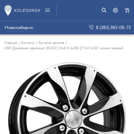
Новосибирск
:
8 (383) 383-08-73
Главная
/
Каталог
/
Каталог дисков
/
K&K Джемини-оригинал (КС617) 15x6.0 4x100 ET40 d.60.1 алмаз черный